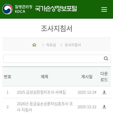
조사지침서
홈
자료실
조사지침서
다운
번호
제목
게시일
로드
1
2025 급성심장정지조사 사례집
2025-12-24
2026년 응급실손상환자심층조사 조
2
2025-12-22
사 지침서