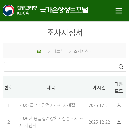
조사지침서
홈
자료실
조사지침서
다운
번호
제목
게시일
로드
1
2025 급성심장정지조사 사례집
2025-12-24
2026년 응급실손상환자심층조사 조
2
2025-12-22
사 지침서