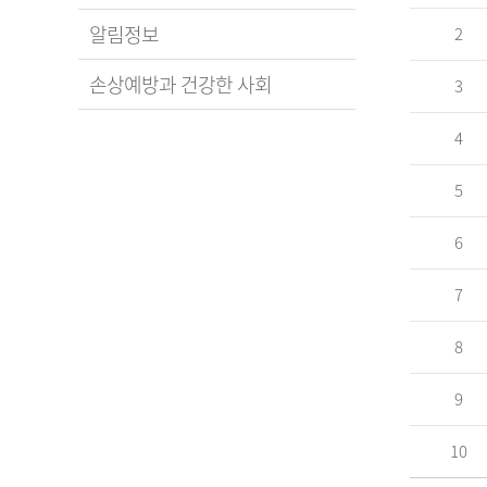
알림정보
2
손상예방과 건강한 사회
3
4
5
6
7
8
9
10