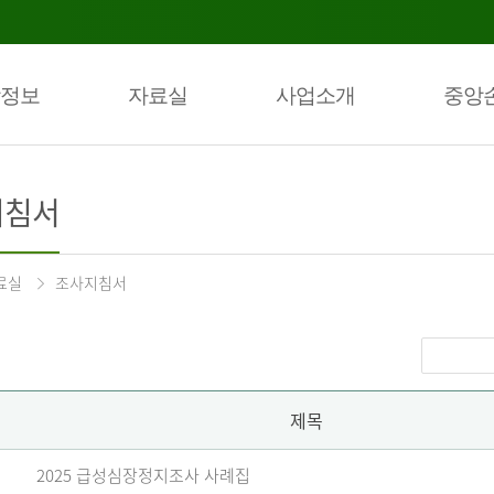
정보
자료실
사업소개
중앙
지침서
료실
조사지침서
제목
2025 급성심장정지조사 사례집