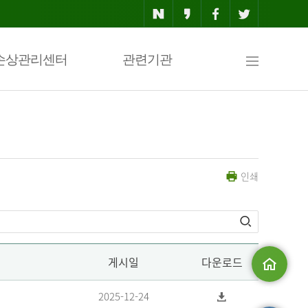
사
손상관리센터
관련기관
이
인쇄
트
맵
게시일
다운로드
메인으로
2025-12-24