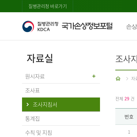
질병관리청 바로가기
손상
자료실
조사
원시자료
홈
자
조사표
전체
29
건
조사지침서
번호
통계집
수칙 및 지침
1