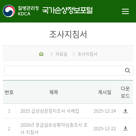
조사지침서
홈
자료실
조사지침서
다운
번호
제목
게시일
로드
1
2025 급성심장정지조사 사례집
2025-12-24
2026년 응급실손상환자심층조사 조
2
2025-12-22
사 지침서