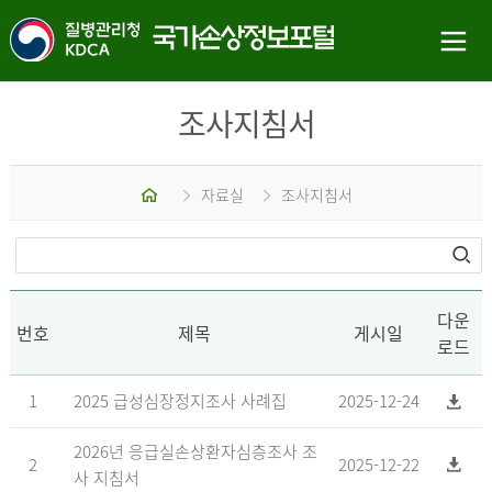
조사지침서
홈
자료실
조사지침서
다운
번호
제목
게시일
로드
1
2025 급성심장정지조사 사례집
2025-12-24
2026년 응급실손상환자심층조사 조
2
2025-12-22
사 지침서