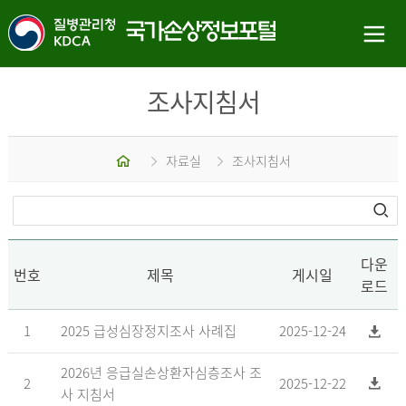
조사지침서
홈
자료실
조사지침서
다운
번호
제목
게시일
로드
1
2025 급성심장정지조사 사례집
2025-12-24
2026년 응급실손상환자심층조사 조
2
2025-12-22
사 지침서