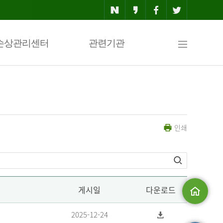
사
손상관리센터
관련기관
이
인쇄
트
맵
게시일
다운로드
메인으로
2025-12-24