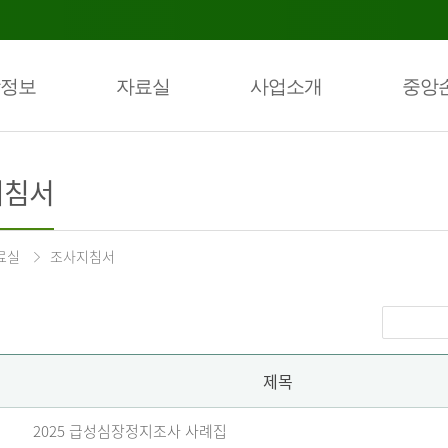
정보
자료실
사업소개
중앙
지침서
료실
조사지침서
제목
2025 급성심장정지조사 사례집