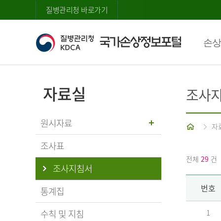
질병관리청 바로가기
손상
자료실
조사
원시자료
홈
자
조사표
전체
29
건
조사지침서
번호
통계집
수칙 및 지침
1