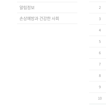
알림정보
2
손상예방과 건강한 사회
3
4
5
6
7
8
9
10