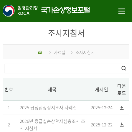
조사지침서
홈
자료실
조사지침서
다운
번호
제목
게시일
로드
1
2025 급성심장정지조사 사례집
2025-12-24
2026년 응급실손상환자심층조사 조
2
2025-12-22
사 지침서