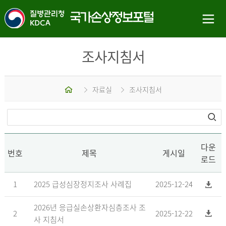
조사지침서
홈
자료실
조사지침서
다운
번호
제목
게시일
로드
1
2025 급성심장정지조사 사례집
2025-12-24
2026년 응급실손상환자심층조사 조
2
2025-12-22
사 지침서