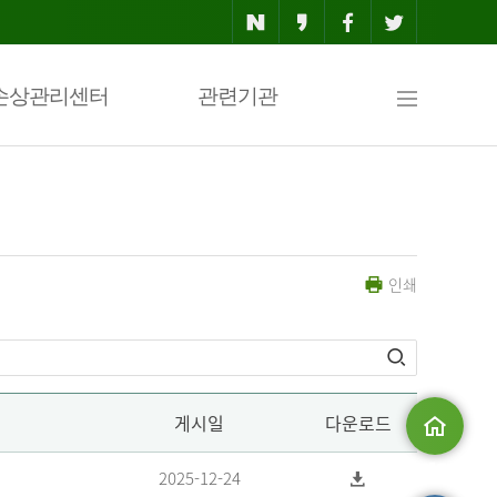
사
손상관리센터
관련기관
이
인쇄
트
맵
게시일
다운로드
메인으로
2025-12-24