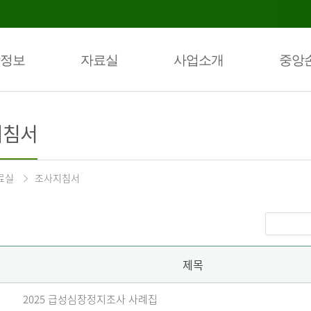
정보
자료실
사업소개
중앙
지침서
료실
조사지침서
제목
2025 급성심장정지조사 사례집