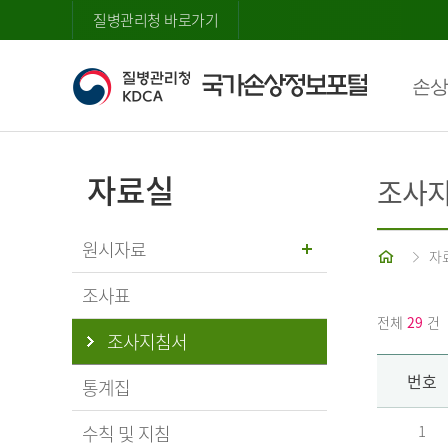
질병관리청 바로가기
손상
자료실
조사
원시자료
홈
자
조사표
전체
29
건
조사지침서
번호
통계집
수칙 및 지침
1