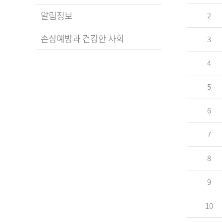
알림정보
2
손상예방과 건강한 사회
3
4
5
6
7
8
9
10