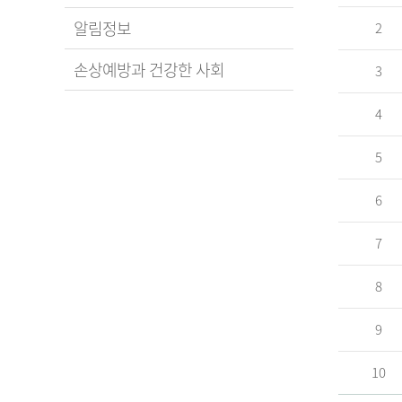
알림정보
2
손상예방과 건강한 사회
3
4
5
6
7
8
9
10