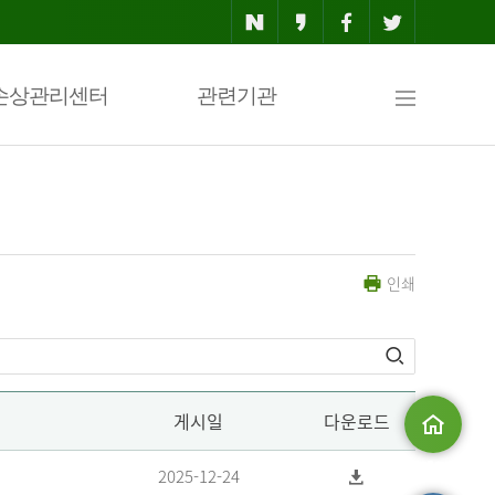
사
손상관리센터
관련기관
이
인쇄
트
맵
게시일
다운로드
메인으로
2025-12-24