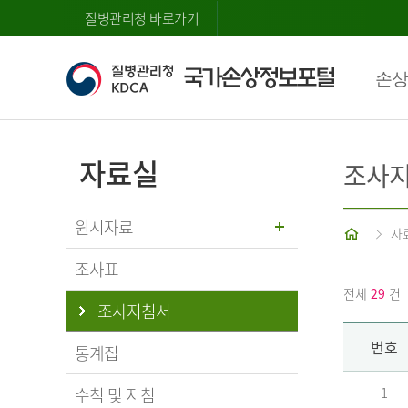
질병관리청 바로가기
손상
자료실
조사
원시자료
홈
자
조사표
전체
29
건
조사지침서
번호
통계집
수칙 및 지침
1