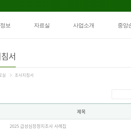
정보
자료실
사업소개
중앙
지침서
료실
조사지침서
제목
2025 급성심장정지조사 사례집