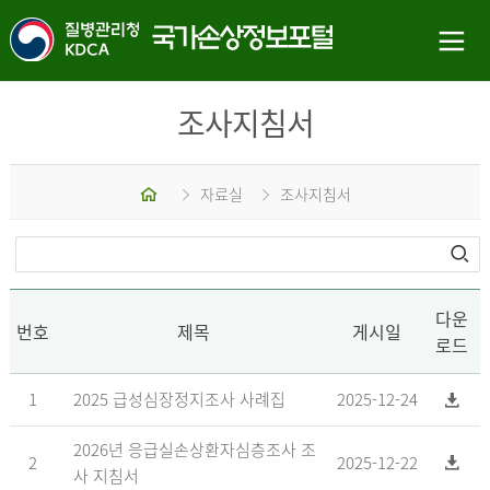
조사지침서
홈
자료실
조사지침서
다운
번호
제목
게시일
로드
1
2025 급성심장정지조사 사례집
2025-12-24
2026년 응급실손상환자심층조사 조
2
2025-12-22
사 지침서