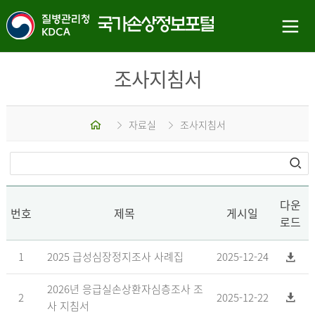
조사지침서
홈
자료실
조사지침서
다운
번호
제목
게시일
로드
1
2025 급성심장정지조사 사례집
2025-12-24
2026년 응급실손상환자심층조사 조
2
2025-12-22
사 지침서