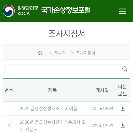
조사지침서
홈
자료실
조사지침서
다운
번호
제목
게시일
로드
1
2025 급성심장정지조사 사례집
2025-12-24
2026년 응급실손상환자심층조사 조
2
2025-12-22
사 지침서