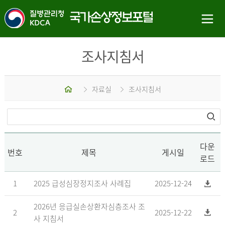
조사지침서
홈
자료실
조사지침서
다운
번호
제목
게시일
로드
1
2025 급성심장정지조사 사례집
2025-12-24
2026년 응급실손상환자심층조사 조
2
2025-12-22
사 지침서