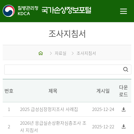
조사지침서
홈
자료실
조사지침서
다운
번호
제목
게시일
로드
1
2025 급성심장정지조사 사례집
2025-12-24
2026년 응급실손상환자심층조사 조
2
2025-12-22
사 지침서