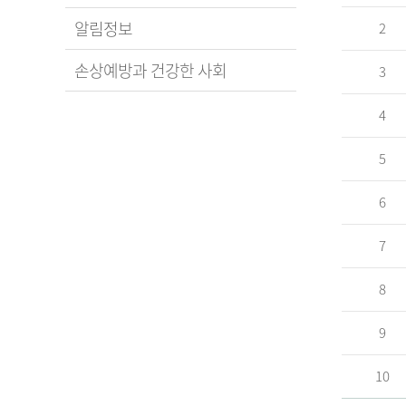
알림정보
2
손상예방과 건강한 사회
3
4
5
6
7
8
9
10