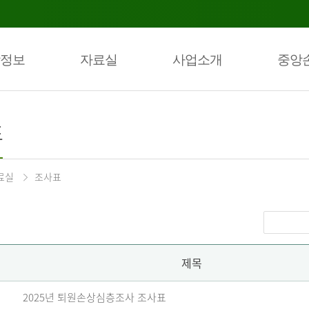
정보
자료실
사업소개
중앙
표
료실
조사표
제목
2025년 퇴원손상심층조사 조사표