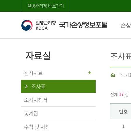
질병관리청 바로가기
손상
자료실
조사
원시자료
홈
자
조사표
전체
17
건
조사지침서
번호
통계집
수칙 및 지침
1