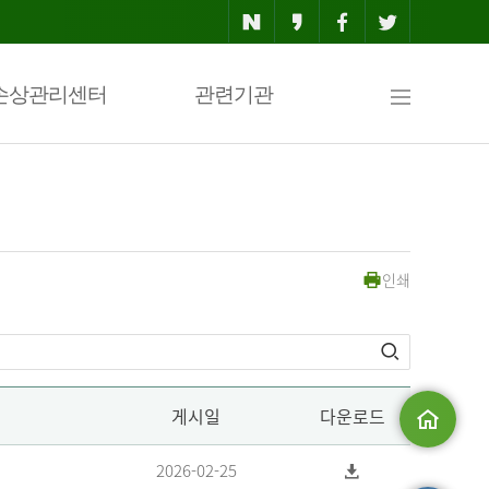
사
손상관리센터
관련기관
이
인쇄
트
맵
게시일
다운로드
메인으로
2026-02-25