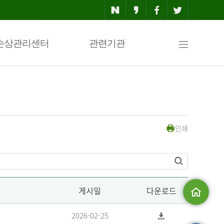
사
손상관리센터
관련기관
이
인쇄
트
맵
게시일
다운로드
메인으로
2026-02-25