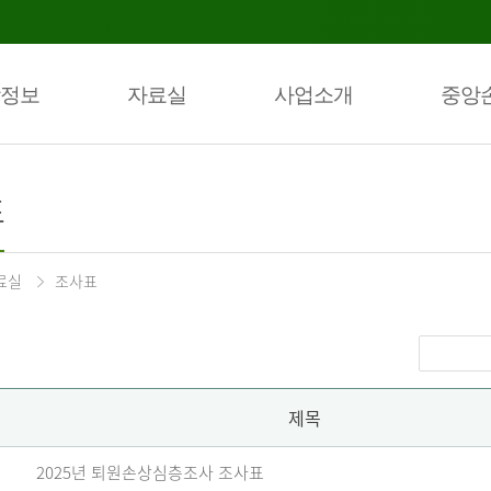
정보
자료실
사업소개
중앙
표
료실
조사표
제목
2025년 퇴원손상심층조사 조사표