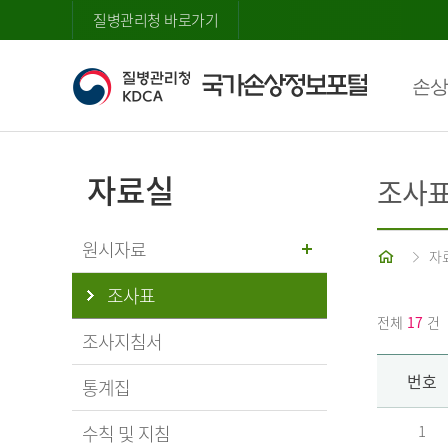
질병관리청 바로가기
손상
자료실
조사
원시자료
홈
자
조사표
전체
17
건
조사지침서
번호
통계집
수칙 및 지침
1