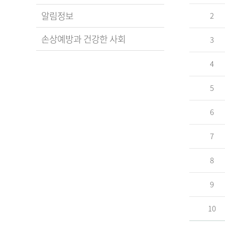
알림정보
2
손상예방과 건강한 사회
3
4
5
6
7
8
9
10