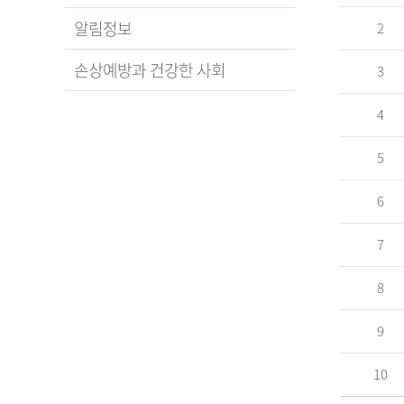
알림정보
2
손상예방과 건강한 사회
3
4
5
6
7
8
9
10