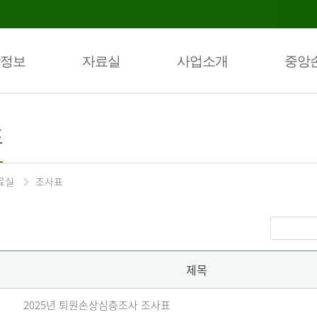
정보
자료실
사업소개
중앙
표
료실
조사표
제목
2025년 퇴원손상심층조사 조사표