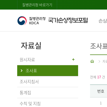
질병관리청 바로가기
손상
자료실
조사
원시자료
홈
자
조사표
전체
17
건
조사지침서
번호
통계집
수칙 및 지침
1