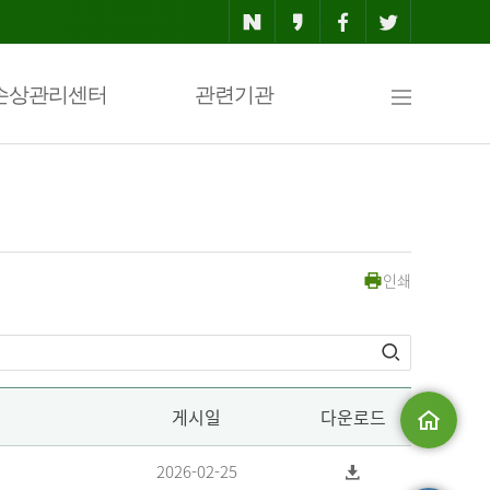
사
손상관리센터
관련기관
이
인쇄
트
맵
게시일
다운로드
메인으로
2026-02-25