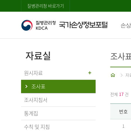
질병관리청 바로가기
손상
자료실
조사
원시자료
홈
자
조사표
전체
17
건
조사지침서
번호
통계집
수칙 및 지침
1