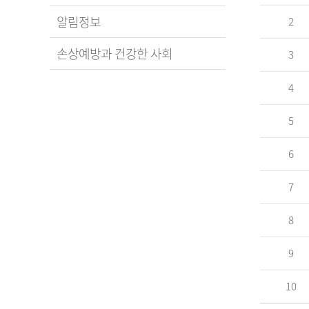
알림정보
2
손상예방과 건강한 사회
3
4
5
6
7
8
9
10