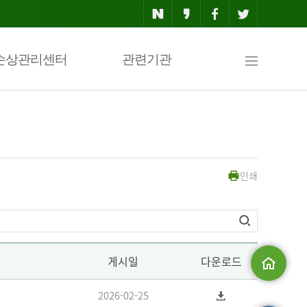
사
손상관리센터
관련기관
이
인쇄
트
맵
게시일
다운로드
메인으로
2026-02-25