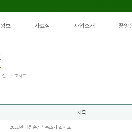
정보
자료실
사업소개
중앙
표
료실
조사표
제목
2025년 퇴원손상심층조사 조사표