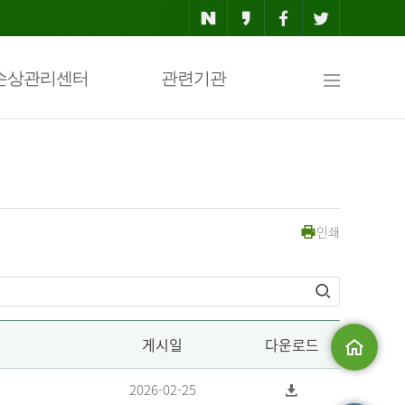
사
손상관리센터
관련기관
이
인쇄
트
맵
게시일
다운로드
메인으로
2026-02-25