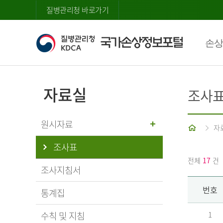
질병관리청 바로가기
손상
자료실
조사
원시자료
홈
자
조사표
전체
17
건
조사지침서
번호
통계집
수칙 및 지침
1