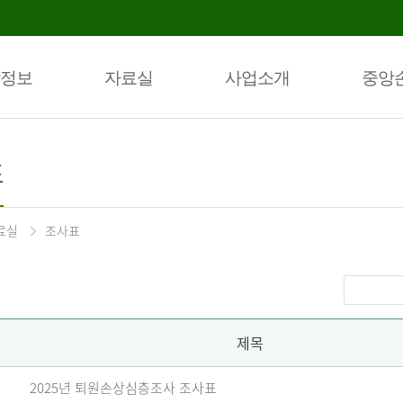
정보
자료실
사업소개
중앙
표
료실
조사표
제목
2025년 퇴원손상심층조사 조사표