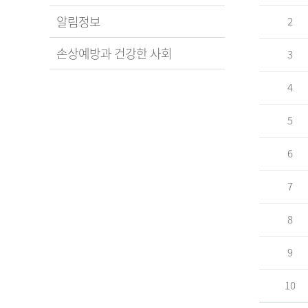
알림정보
2
손상예방과 건강한 사회
3
4
5
6
7
8
9
10