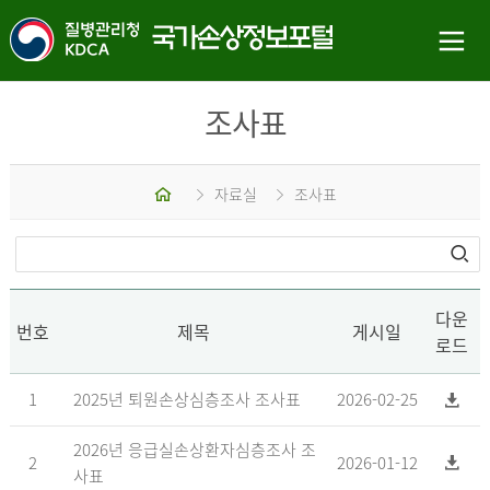
조사표
홈
자료실
조사표
다운
번호
제목
게시일
로드
1
2025년 퇴원손상심층조사 조사표
2026-02-25
2026년 응급실손상환자심층조사 조
2
2026-01-12
사표