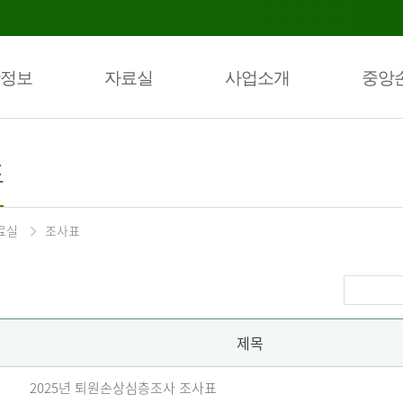
정보
자료실
사업소개
중앙
표
료실
조사표
제목
2025년 퇴원손상심층조사 조사표