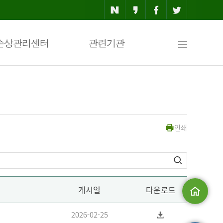
사
손상관리센터
관련기관
이
인쇄
트
맵
게시일
다운로드
메인으로
2026-02-25