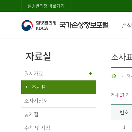
질병관리청 바로가기
손상
자료실
조사
원시자료
홈
자
조사표
전체
17
건
조사지침서
번호
통계집
수칙 및 지침
1