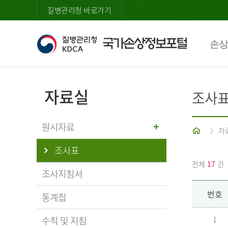
질병관리청 바로가기
손상
자료실
조사
원시자료
홈
자
조사표
전체
17
건
조사지침서
번호
통계집
수칙 및 지침
1