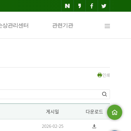
사
손상관리센터
관련기관
이
인쇄
트
맵
게시일
다운로드
메인으로
2026-02-25