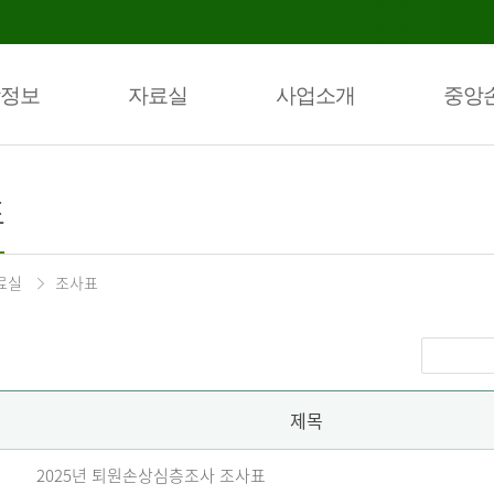
정보
자료실
사업소개
중앙
표
료실
조사표
제목
2025년 퇴원손상심층조사 조사표