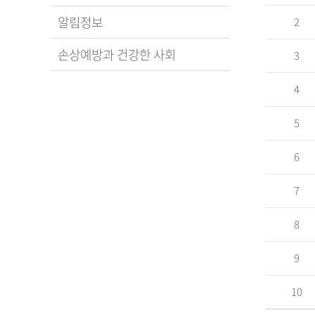
알림정보
2
손상예방과 건강한 사회
3
4
5
6
7
8
9
10