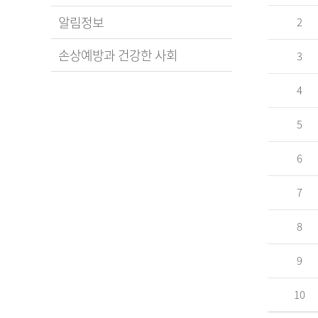
알림정보
2
손상예방과 건강한 사회
3
4
5
6
7
8
9
10