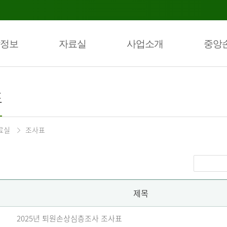
정보
자료실
사업소개
중앙
표
료실
조사표
제목
2025년 퇴원손상심층조사 조사표