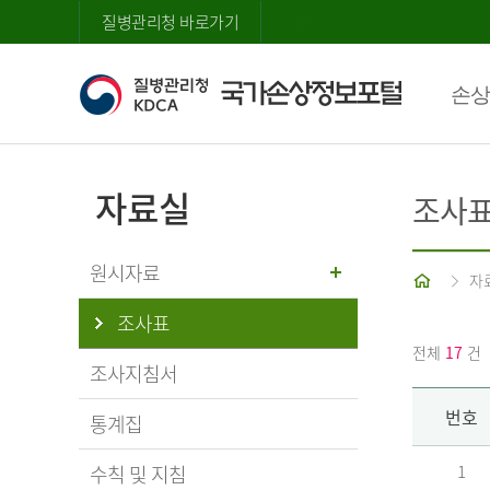
질병관리청 바로가기
손상
자료실
조사
원시자료
홈
자
조사표
전체
17
건
조사지침서
번호
통계집
수칙 및 지침
1