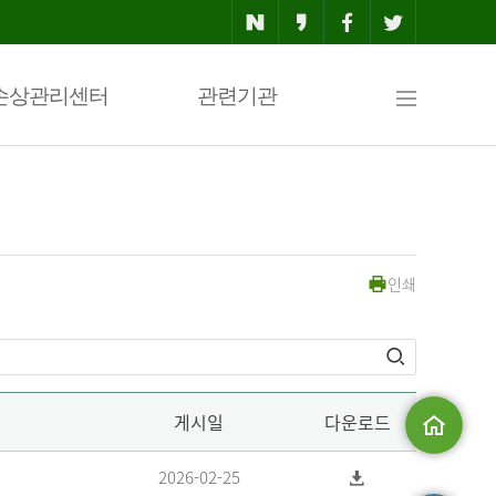
사
손상관리센터
관련기관
이
인쇄
트
맵
게시일
다운로드
메인으로
2026-02-25