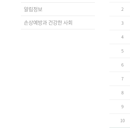
알림정보
2
손상예방과 건강한 사회
3
4
5
6
7
8
9
10