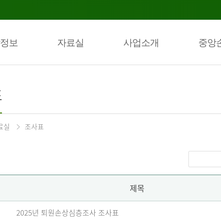
정보
자료실
사업소개
중앙
표
료실
조사표
제목
2025년 퇴원손상심층조사 조사표