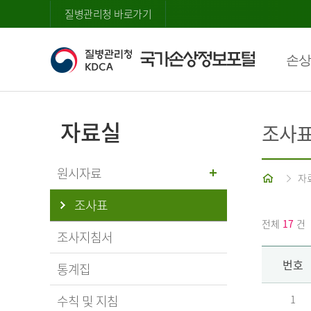
질병관리청 바로가기
손상
자료실
조사
원시자료
홈
자
조사표
전체
17
건
조사지침서
번호
통계집
수칙 및 지침
1