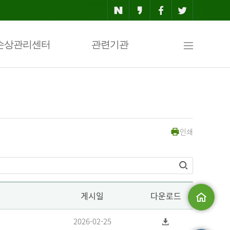
사
손상관리센터
관련기관
이
인쇄
트
맵
게시일
다운로드
메인으로
2026-02-25