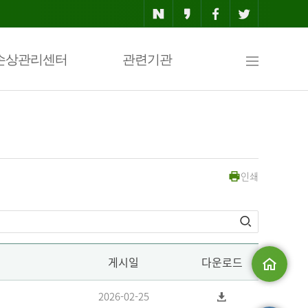
사
손상관리센터
관련기관
이
인쇄
트
맵
게시일
다운로드
메인으로
2026-02-25