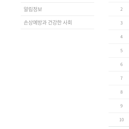
알림정보
2
손상예방과 건강한 사회
3
4
5
6
7
8
9
10