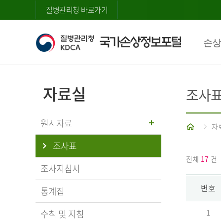
질병관리청 바로가기
손상
자료실
조사
원시자료
홈
자
조사표
전체
17
건
조사지침서
번호
통계집
수칙 및 지침
1