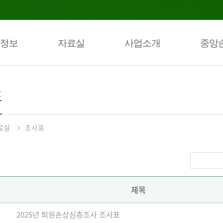
정보
자료실
사업소개
중앙
표
료실
조사표
제목
2025년 퇴원손상심층조사 조사표