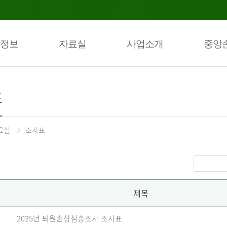
정보
자료실
사업소개
중앙
표
료실
조사표
제목
2025년 퇴원손상심층조사 조사표