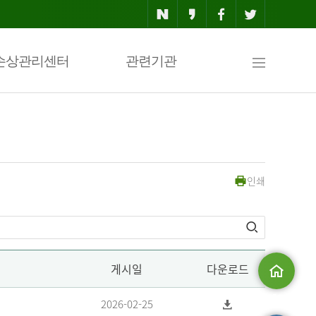
사
손상관리센터
관련기관
이
인쇄
트
맵
게시일
다운로드
메인으로
2026-02-25