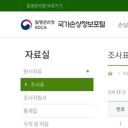
질병관리청 바로가기
손상
자료실
조사
원시자료
홈
자
조사표
전체
17
건
조사지침서
번호
통계집
수칙 및 지침
1