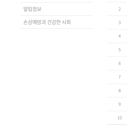
알림정보
2
손상예방과 건강한 사회
3
4
5
6
7
8
9
10