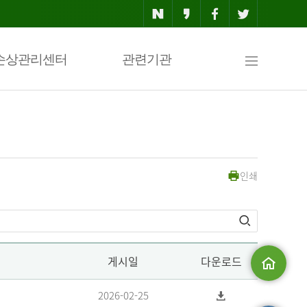
사
손상관리센터
관련기관
이
인쇄
트
맵
게시일
다운로드
메인으로
2026-02-25