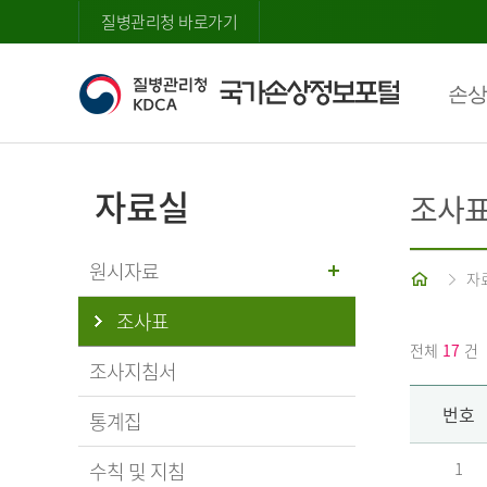
질병관리청 바로가기
손상
자료실
조사
원시자료
홈
자
조사표
전체
17
건
조사지침서
번호
통계집
수칙 및 지침
1