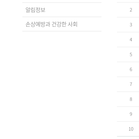
알림정보
2
손상예방과 건강한 사회
3
4
5
6
7
8
9
10