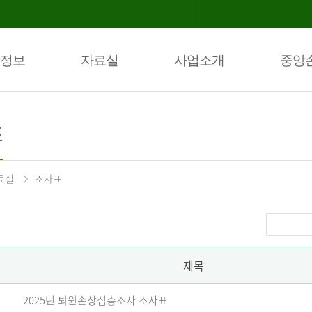
정보
자료실
사업소개
중앙
표
료실
조사표
제목
2025년 퇴원손상심층조사 조사표