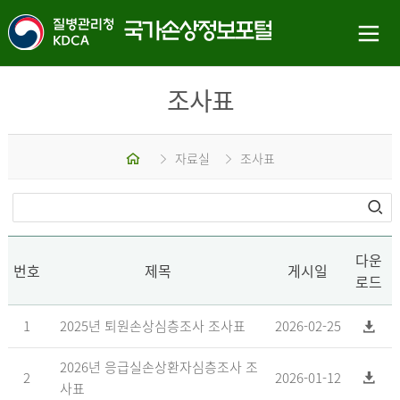
조사표
홈
자료실
조사표
다운
번호
제목
게시일
로드
1
2025년 퇴원손상심층조사 조사표
2026-02-25
2026년 응급실손상환자심층조사 조
2
2026-01-12
사표