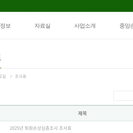
정보
자료실
사업소개
중앙
표
료실
조사표
제목
2025년 퇴원손상심층조사 조사표