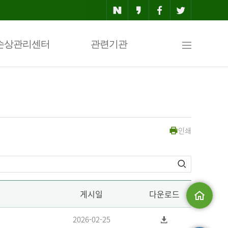
사
손상관리센터
관련기관
이
인쇄
트
맵
게시일
다운로드
메인으로
2026-02-25