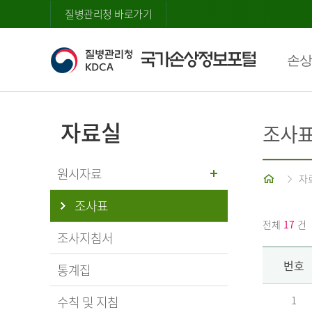
질병관리청 바로가기
손상
자료실
조사
원시자료
홈
자
조사표
전체
17
건
조사지침서
번호
통계집
수칙 및 지침
1