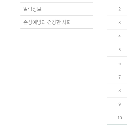
알림정보
2
손상예방과 건강한 사회
3
4
5
6
7
8
9
10