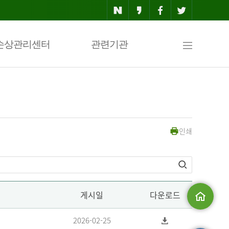
사
손상관리센터
관련기관
이
인쇄
트
맵
게시일
다운로드
메인으로
2026-02-25