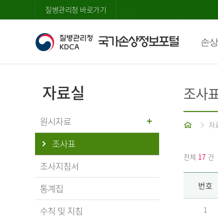
질병관리청 바로가기
손상
자료실
조사
원시자료
홈
자
조사표
전체
17
건
조사지침서
번호
통계집
수칙 및 지침
1