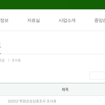
정보
자료실
사업소개
중앙
표
료실
조사표
제목
2025년 퇴원손상심층조사 조사표