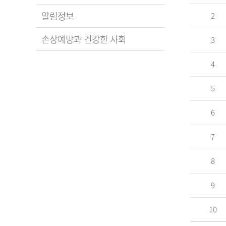
알림정보
2
손상예방과 건강한 사회
3
4
5
6
7
8
9
10