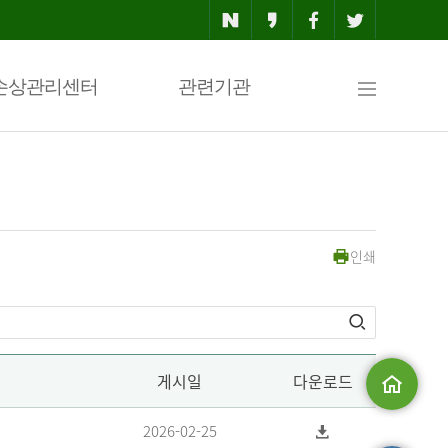
사
손상관리센터
관련기관
이
인쇄
트
맵
게시일
다운로드
메인으로
2026-02-25