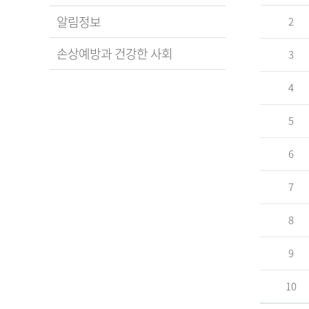
알림정보
2
손상예방과 건강한 사회
3
4
5
6
7
8
9
10