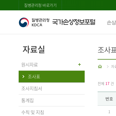
질병관리청 바로가기
손상
자료실
조사
원시자료
홈
자
조사표
전체
17
건
조사지침서
번호
통계집
수칙 및 지침
1