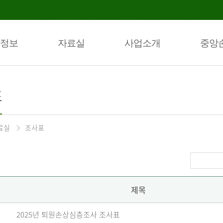
정보
자료실
사업소개
중앙
표
료실
조사표
제목
2025년 퇴원손상심층조사 조사표