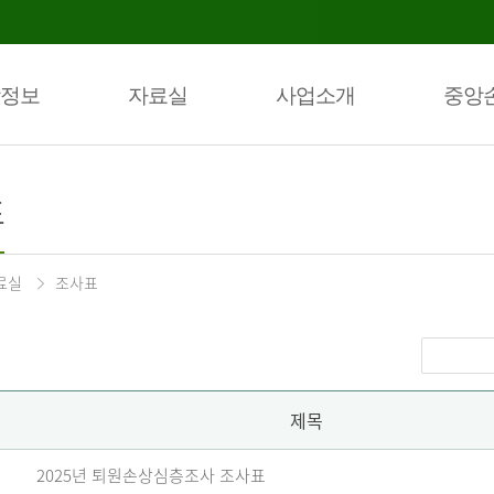
정보
자료실
사업소개
중앙
표
료실
조사표
제목
2025년 퇴원손상심층조사 조사표