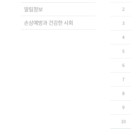
알림정보
2
손상예방과 건강한 사회
3
4
5
6
7
8
9
10