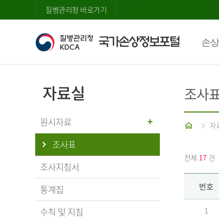
질병관리청 바로가기
손상
자료실
조사
원시자료
홈
자
조사표
전체
17
건
조사지침서
번호
통계집
수칙 및 지침
1