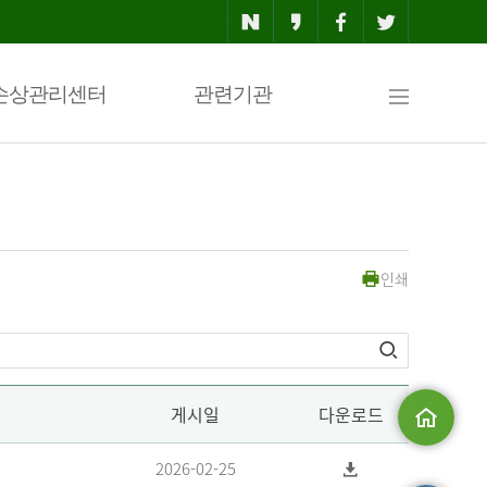
사
손상관리센터
관련기관
이
인쇄
트
맵
게시일
다운로드
메인으로
2026-02-25