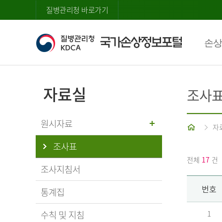
질병관리청 바로가기
손상
자료실
조사
원시자료
홈
자
조사표
전체
17
건
조사지침서
번호
통계집
수칙 및 지침
1