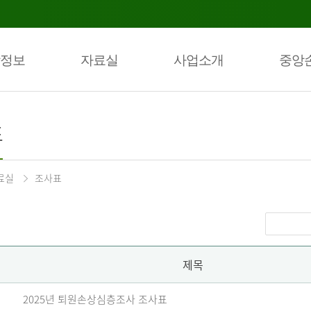
정보
자료실
사업소개
중앙
표
료실
조사표
제목
2025년 퇴원손상심층조사 조사표