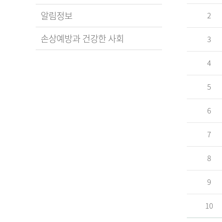
알림정보
2
손상예방과 건강한 사회
3
4
5
6
7
8
9
10