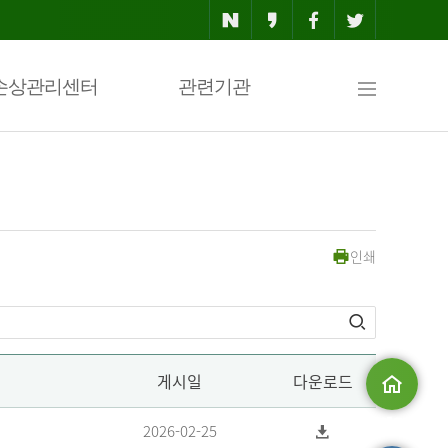
사
손상관리센터
관련기관
이
인쇄
트
맵
게시일
다운로드
메인으로
2026-02-25