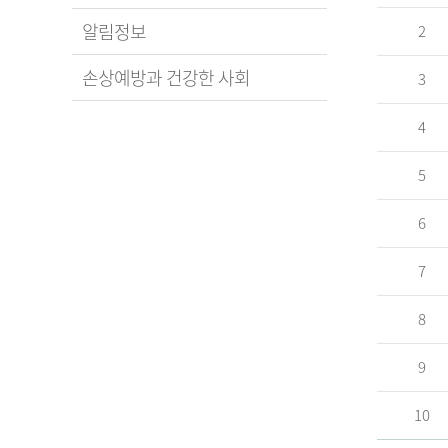
알림정보
2
손상예방과 건강한 사회
3
4
5
6
7
8
9
10