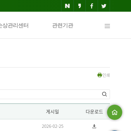
사
손상관리센터
관련기관
이
인쇄
트
맵
게시일
다운로드
메인으로
2026-02-25