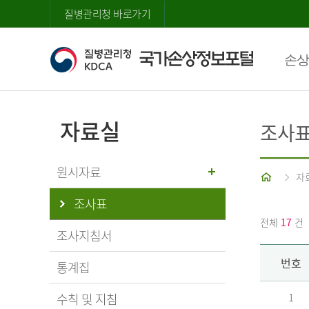
질병관리청 바로가기
손상
자료실
조사
원시자료
홈
자
조사표
전체
17
건
조사지침서
번호
통계집
수칙 및 지침
1