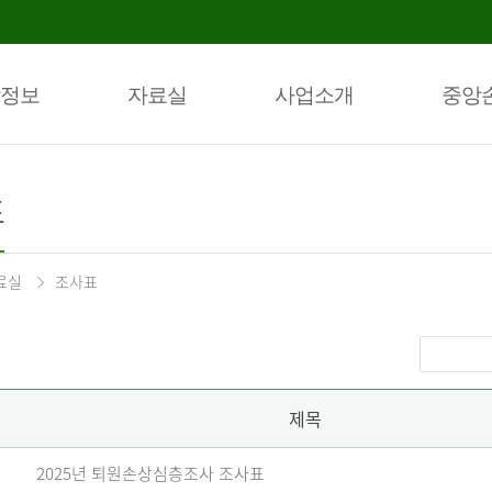
정보
자료실
사업소개
중앙
표
료실
조사표
제목
2025년 퇴원손상심층조사 조사표