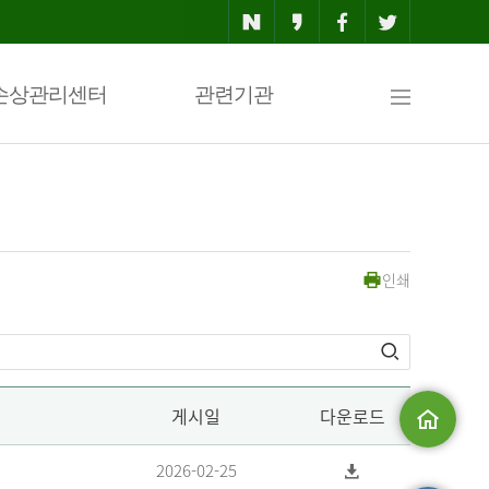
사
손상관리센터
관련기관
이
인쇄
트
맵
게시일
다운로드
메인으로
2026-02-25