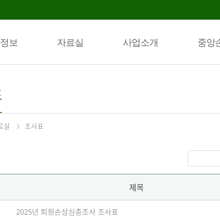
정보
자료실
사업소개
중앙
표
료실
조사표
제목
2025년 퇴원손상심층조사 조사표