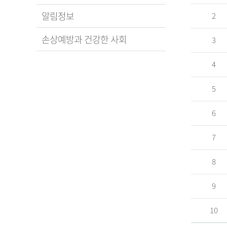
알림정보
2
손상예방과 건강한 사회
3
4
5
6
7
8
9
10