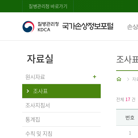
질병관리청 바로가기
손상
자료실
조사
원시자료
홈
자
조사표
전체
17
건
조사지침서
번호
통계집
수칙 및 지침
1