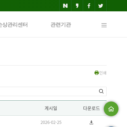
사
손상관리센터
관련기관
이
인쇄
트
맵
게시일
다운로드
메인으로
2026-02-25