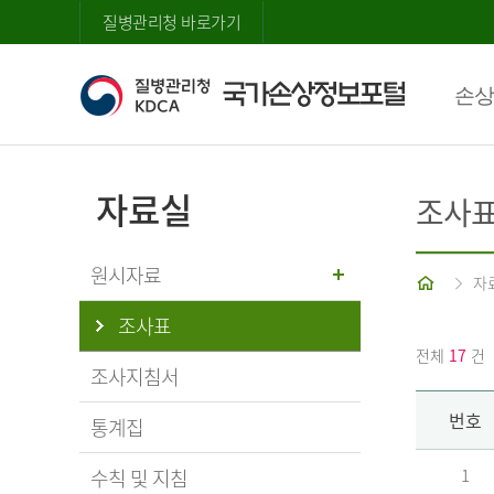
질병관리청 바로가기
손상
자료실
조사
원시자료
홈
자
조사표
전체
17
건
조사지침서
번호
통계집
수칙 및 지침
1