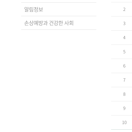
알림정보
2
손상예방과 건강한 사회
3
4
5
6
7
8
9
10