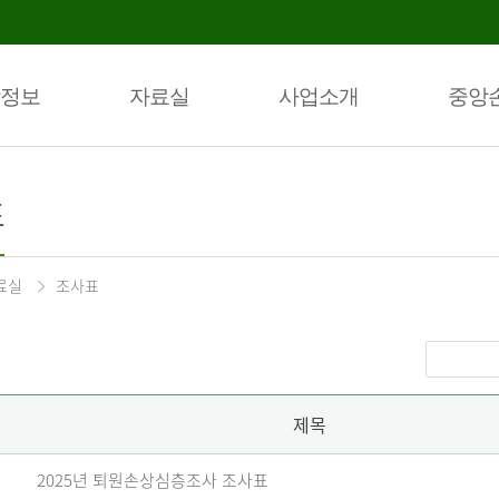
정보
자료실
사업소개
중앙
표
료실
조사표
제목
2025년 퇴원손상심층조사 조사표