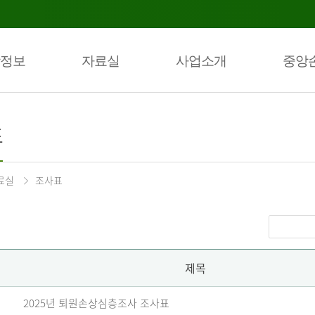
정보
자료실
사업소개
중앙
표
료실
조사표
제목
2025년 퇴원손상심층조사 조사표