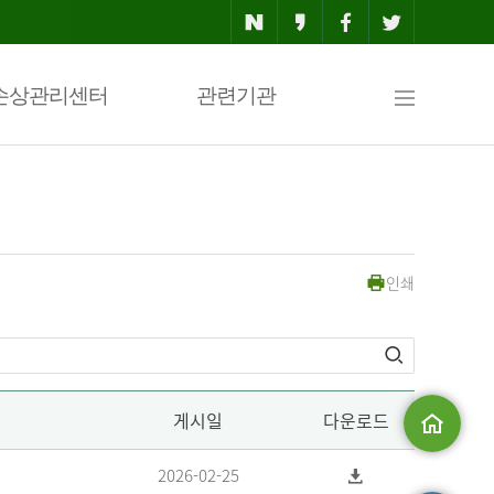
사
손상관리센터
관련기관
이
인쇄
트
맵
게시일
다운로드
메인으로
2026-02-25