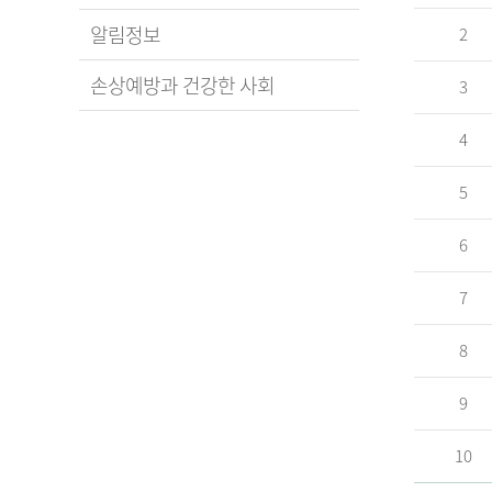
알림정보
2
손상예방과 건강한 사회
3
4
5
6
7
8
9
10