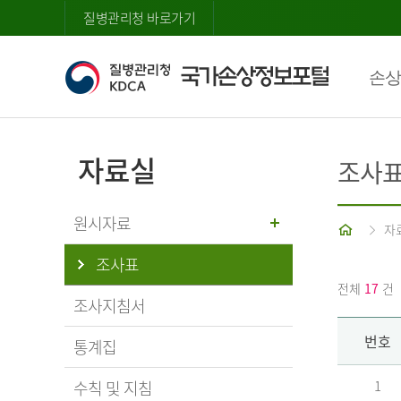
질병관리청 바로가기
손상
자료실
조사
원시자료
홈
자
조사표
전체
17
건
조사지침서
번호
통계집
수칙 및 지침
1