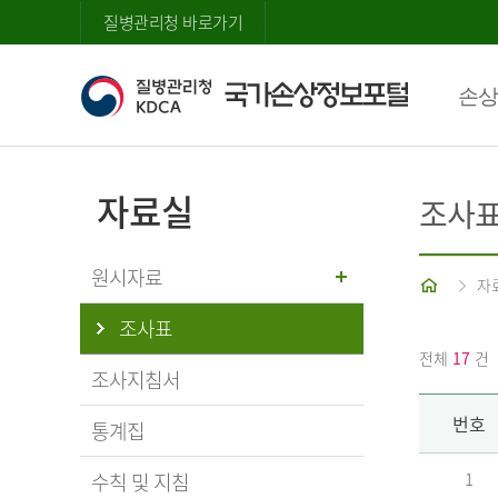
질병관리청 바로가기
손상
자료실
조사
원시자료
홈
자
조사표
전체
17
건
조사지침서
번호
통계집
수칙 및 지침
1