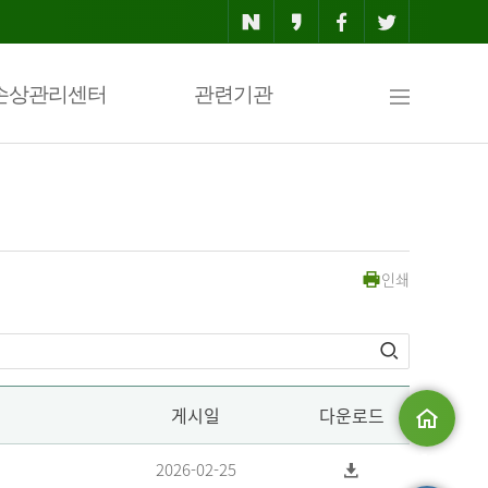
사
손상관리센터
관련기관
이
인쇄
트
맵
게시일
다운로드
메인으로
2026-02-25