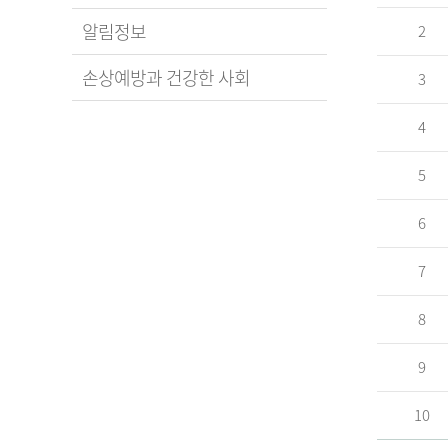
알림정보
2
손상예방과 건강한 사회
3
4
5
6
7
8
9
10