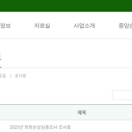
정보
자료실
사업소개
중앙
표
료실
조사표
제목
2025년 퇴원손상심층조사 조사표