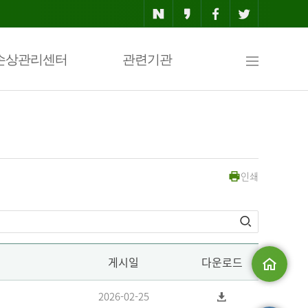
사
손상관리센터
관련기관
이
인쇄
트
맵
게시일
다운로드
메인으로
2026-02-25