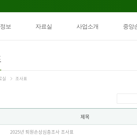
정보
자료실
사업소개
중앙
표
료실
조사표
제목
2025년 퇴원손상심층조사 조사표