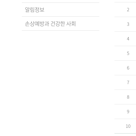
알림정보
2
손상예방과 건강한 사회
3
4
5
6
7
8
9
10