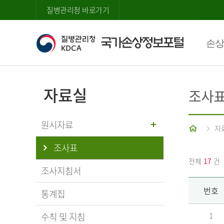
질병관리청 바로가기
손상
자료실
조사
원시자료
홈
자
조사표
전체
17
건
조사지침서
번호
통계집
수칙 및 지침
1