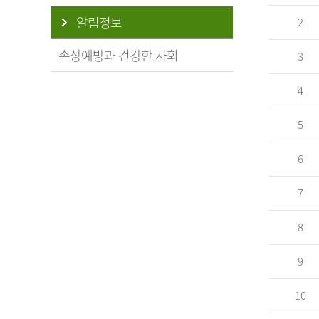
알림정보
2
손상예방과 건강한 사회
3
4
5
6
7
8
9
10