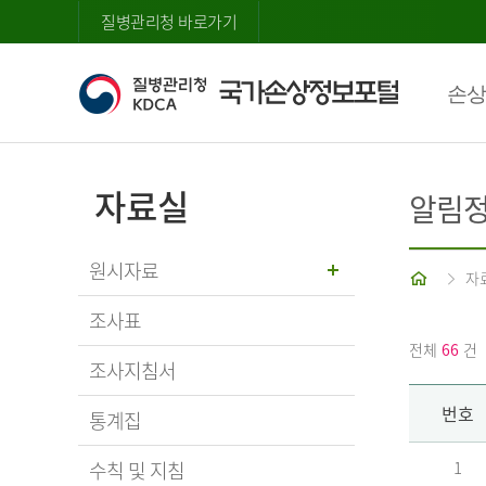
질병관리청 바로가기
손상
자료실
알림
원시자료
홈
자
조사표
전체
66
건
조사지침서
번호
통계집
수칙 및 지침
1