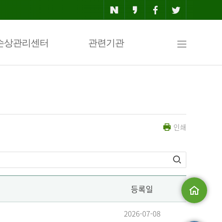
사
손상관리센터
관련기관
이
인쇄
트
맵
등록일
메인으로
2026-07-08