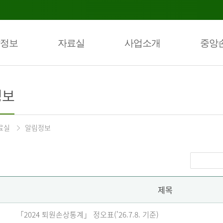
정보
자료실
사업소개
중앙
정보
료실
알림정보
제목
「2024 퇴원손상통계」 정오표('26.7.8. 기준)