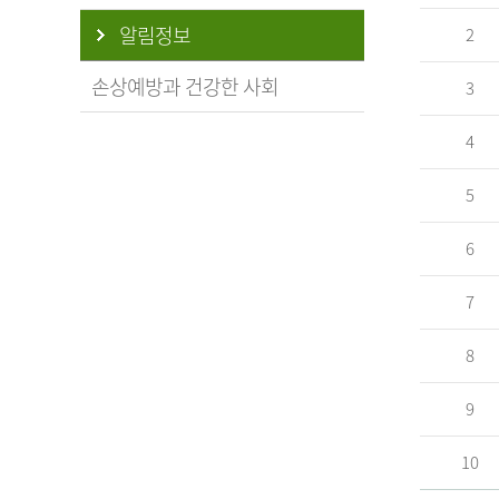
알림정보
2
손상예방과 건강한 사회
3
4
5
6
7
8
9
10