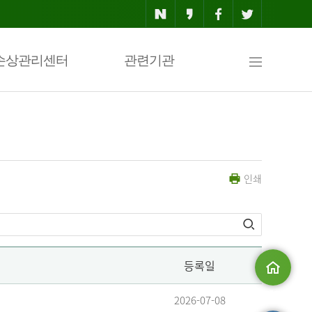
사
손상관리센터
관련기관
이
인쇄
트
맵
등록일
메인으로
2026-07-08