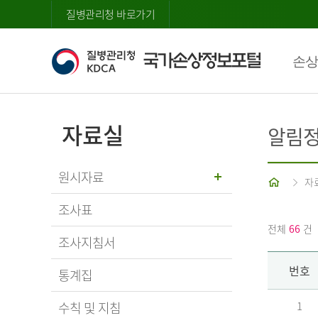
질병관리청 바로가기
손상
자료실
알림
원시자료
홈
자
조사표
전체
66
건
조사지침서
번호
통계집
수칙 및 지침
1