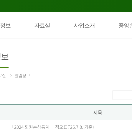
정보
자료실
사업소개
중앙
정보
료실
알림정보
제목
「2024 퇴원손상통계」 정오표('26.7.8. 기준)