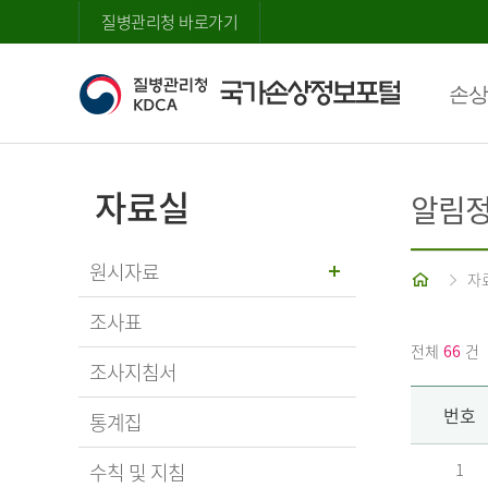
질병관리청 바로가기
손상
자료실
알림
원시자료
홈
자
조사표
전체
66
건
조사지침서
번호
통계집
수칙 및 지침
1