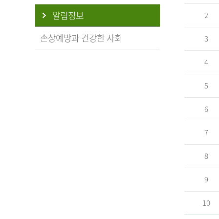
알림정보
2
손상예방과 건강한 사회
3
4
5
6
7
8
9
10