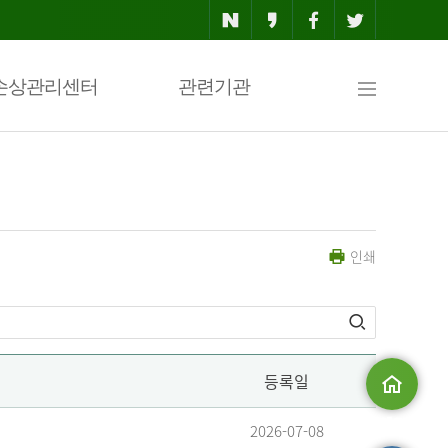
사
손상관리센터
관련기관
이
인쇄
트
맵
등록일
메인으로
2026-07-08