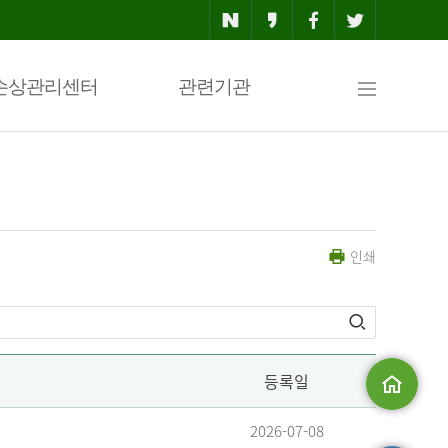
사
손상관리센터
관련기관
이
인쇄
트
맵
등록일
메인으로
2026-07-08