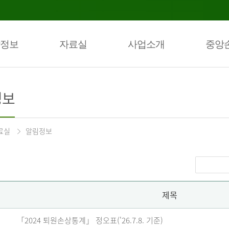
정보
자료실
사업소개
중앙
정보
료실
알림정보
제목
「2024 퇴원손상통계」 정오표('26.7.8. 기준)