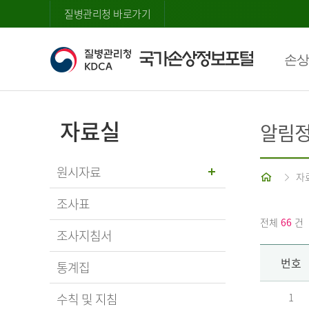
질병관리청 바로가기
손상
자료실
알림
원시자료
홈
자
조사표
전체
66
건
조사지침서
번호
통계집
수칙 및 지침
1