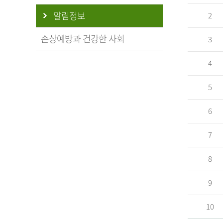
알림정보
2
손상예방과 건강한 사회
3
4
5
6
7
8
9
10