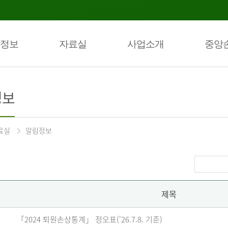
정보
자료실
사업소개
중앙
정보
료실
알림정보
제목
「2024 퇴원손상통계」 정오표('26.7.8. 기준)