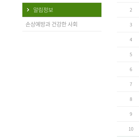
알림정보
2
손상예방과 건강한 사회
3
4
5
6
7
8
9
10