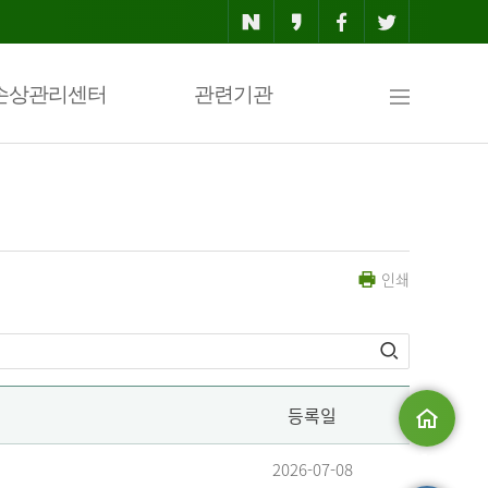
사
손상관리센터
관련기관
이
인쇄
트
맵
등록일
메인으로
2026-07-08