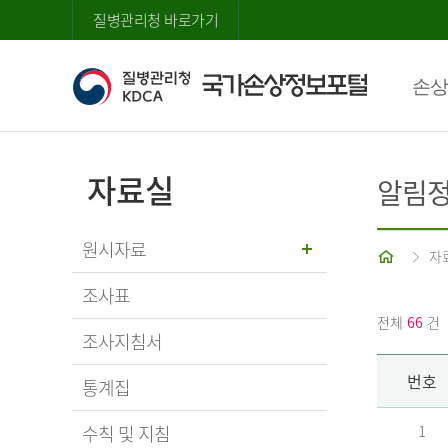
질병관리청 바로가기
손상
자료실
알림
원시자료
홈
자
조사표
전체
66
건
조사지침서
번호
통계집
수칙 및 지침
1