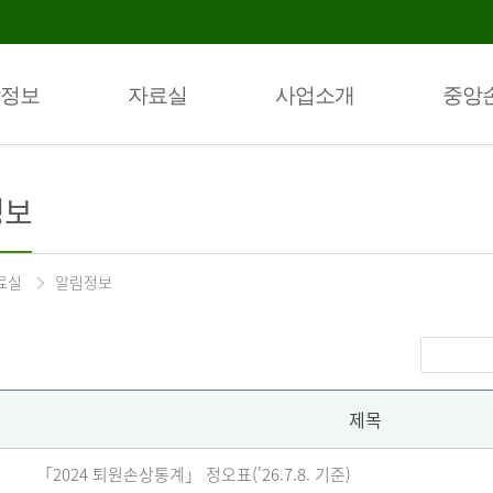
정보
자료실
사업소개
중앙
정보
료실
알림정보
제목
「2024 퇴원손상통계」 정오표('26.7.8. 기준)