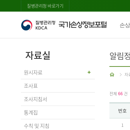
질병관리청 바로가기
손상
자료실
알림
원시자료
홈
자
조사표
전체
66
건
조사지침서
번호
통계집
수칙 및 지침
1