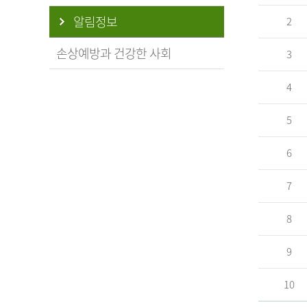
알림정보
2
손상예방과 건강한 사회
3
4
5
6
7
8
9
10