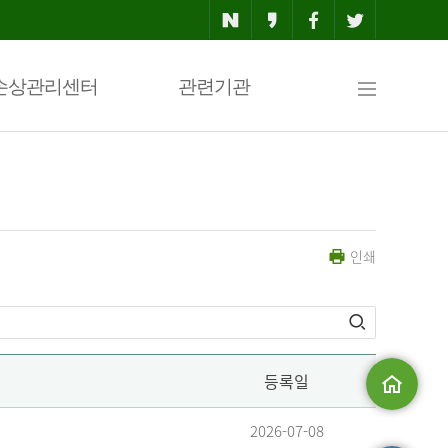
사
손상관리센터
관련기관
이
인쇄
트
맵
등록일
메인으로
2026-07-08