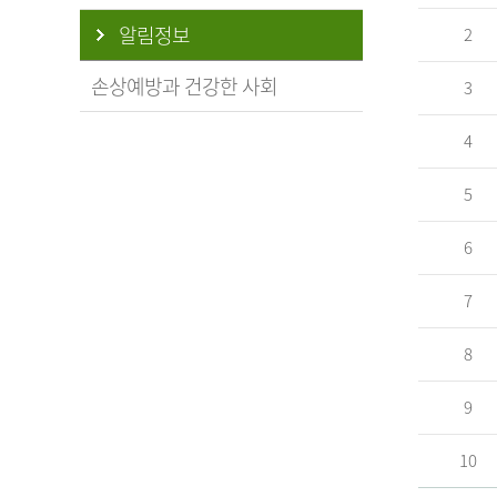
알림정보
2
손상예방과 건강한 사회
3
4
5
6
7
8
9
10