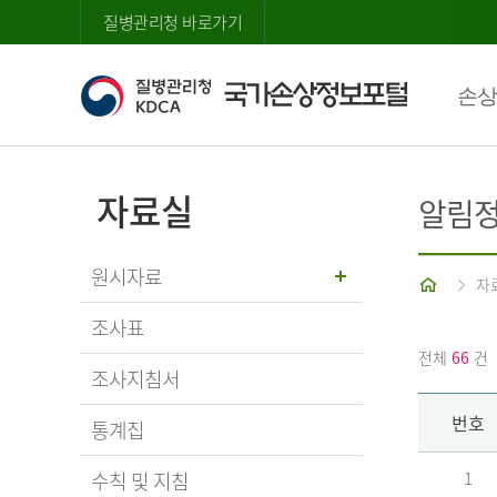
질병관리청 바로가기
손상
자료실
알림
원시자료
홈
자
조사표
전체
66
건
조사지침서
번호
통계집
수칙 및 지침
1