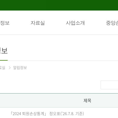
정보
자료실
사업소개
중앙
정보
료실
알림정보
제목
「2024 퇴원손상통계」 정오표('26.7.8. 기준)