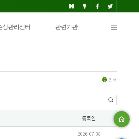
사
손상관리센터
관련기관
이
인쇄
트
맵
등록일
메인으로
2026-07-08