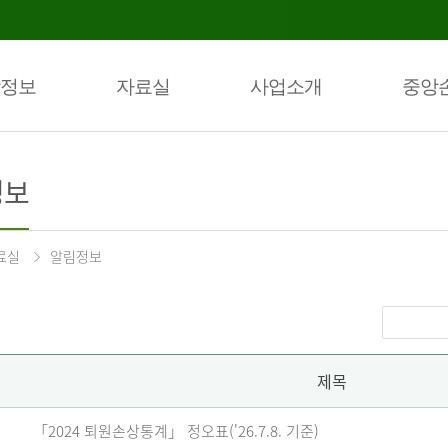
정보
자료실
사업소개
중앙
정보
료실
알림정보
제목
「2024 퇴원손상통계」 정오표('26.7.8. 기준)