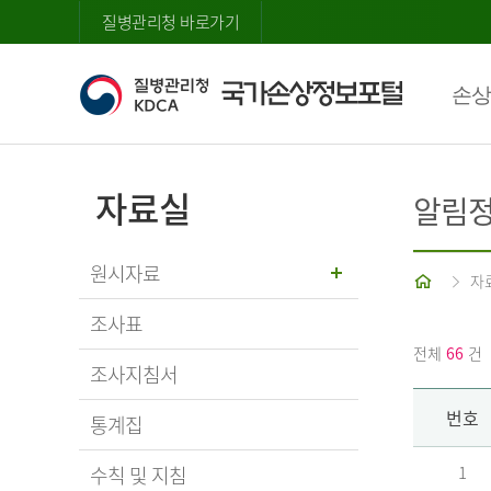
질병관리청 바로가기
손상
자료실
알림
원시자료
홈
자
조사표
전체
66
건
조사지침서
번호
통계집
수칙 및 지침
1