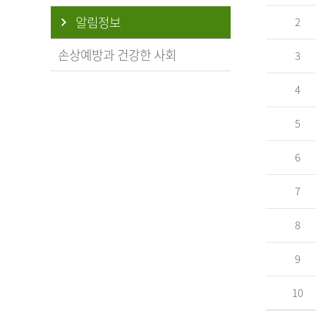
알림정보
2
손상예방과 건강한 사회
3
4
5
6
7
8
9
10