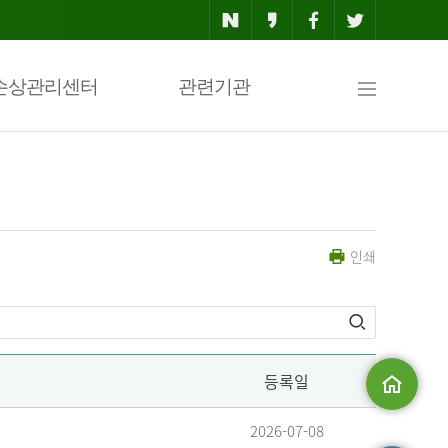
사
손상관리센터
관련기관
이
인쇄
트
맵
등록일
메인으로
2026-07-08