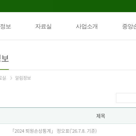
정보
자료실
사업소개
중앙
정보
료실
알림정보
제목
「2024 퇴원손상통계」 정오표('26.7.8. 기준)